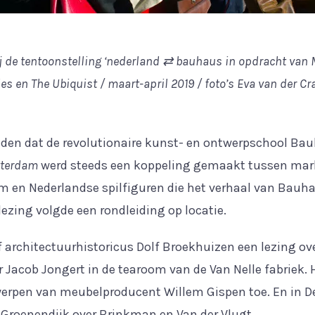
 de tentoonstelling ‘nederland ⇄ bauhaus in opdracht van
en The Ubiquist / maart-april 2019 / foto’s Eva van der Cr
leden dat de revolutionaire kunst- en ontwerpschool Bau
tterdam
werd steeds een koppeling gemaakt tussen mar
 en Nederlandse spilfiguren die het verhaal van Bauhau
lezing volgde een rondleiding op locatie.
f architectuurhistoricus Dolf Broekhuizen een lezing ov
Jacob Jongert in de tearoom van de Van Nelle fabriek.
twerpen van meubelproducent Willem Gispen toe. En in D
 Groenendijk over Brinkman en Van der Vlugt.