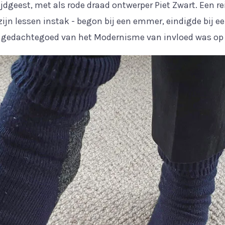
jdgeest, met als rode draad ontwerper Piet Zwart. Een re
 zijn lessen instak - begon bij een emmer, eindigde bij
e gedachtegoed van het Modernisme van invloed was op 