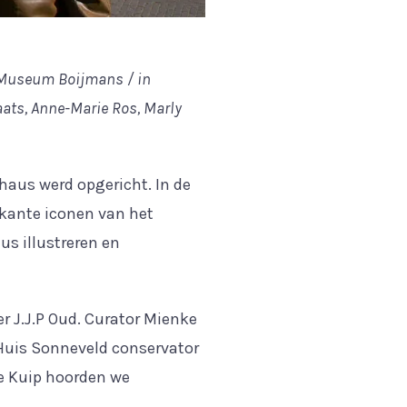
 Museum Boijmans / in
aats, Anne-Marie Ros, Marly
haus werd opgericht. In de
kante iconen van het
s illustreren en
er J.J.P Oud. Curator Mienke
 Huis Sonneveld conservator
e Kuip hoorden we