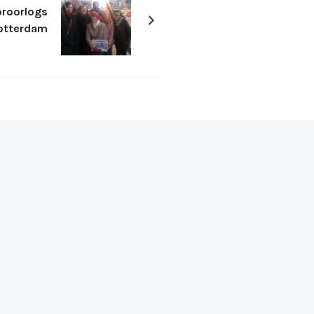
oroorlogs
otterdam